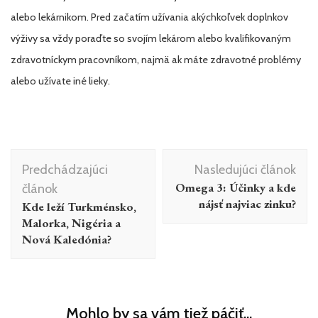
alebo lekárnikom. Pred začatím užívania akýchkoľvek doplnkov
výživy sa vždy poraďte so svojím lekárom alebo kvalifikovaným
zdravotníckym pracovníkom, najmä ak máte zdravotné problémy
alebo užívate iné lieky.
Navigácia
Predchádzajúci
Nasledujúci článok
v
Omega 3: Účinky a kde
článok
článku
nájsť najviac zinku?
Kde leží Turkménsko,
Malorka, Nigéria a
Nová Kaledónia?
Mohlo by sa vám tiež páčiť...