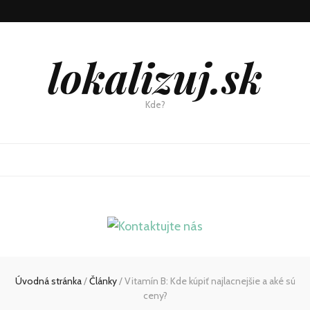
lokalizuj.sk
Kde?
Úvodná stránka
/
Články
/
Vitamín B: Kde kúpiť najlacnejšie a aké sú
ceny?