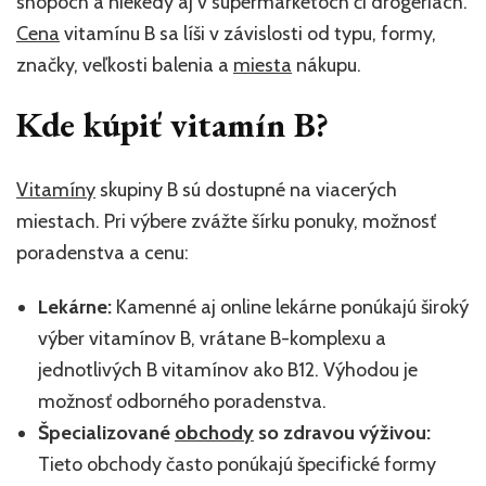
shopoch a niekedy aj v supermarketoch či drogériách.
Cena
vitamínu B sa líši v závislosti od typu, formy,
značky, veľkosti balenia a
miesta
nákupu.
Kde kúpiť vitamín B?
Vitamíny
skupiny B sú dostupné na viacerých
miestach. Pri výbere zvážte šírku ponuky, možnosť
poradenstva a cenu:
Lekárne:
Kamenné aj online lekárne ponúkajú široký
výber vitamínov B, vrátane B-komplexu a
jednotlivých B vitamínov ako B12. Výhodou je
možnosť odborného poradenstva.
Špecializované
obchody
so zdravou výživou:
Tieto obchody často ponúkajú špecifické formy