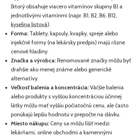
(ktorý obsahuje viacero vitamínov skupiny B) a
jednotlivými vitamínmi (napr. B1, B2, B6, B12,
kyselina listová
).
Forma:
Tablety, kapsuly, kvapky, spreje alebo
injekčné formy (na lekársky predpis) majú rôzne
cenové hladiny.
Značka a výrobca:
Renomované značky môžu byť
drahšie ako menej známe alebo generické
alternatívy.
Veľkosť balenia a koncentrácia:
Väčšie balenia
alebo produkty s vyššou koncentráciou účinnej
látky môžu mať vyššiu počiatočnú cenu, ale často
ponúkajú lepšiu hodnotu v prepočte na dávku.
Miesto nákupu:
Ceny sa môžu líšiť medzi
lekárňami, online obchodmi a kamennými