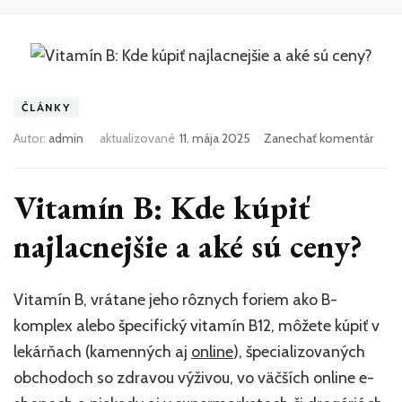
ČLÁNKY
k
Autor:
admin
aktualizované
11. mája 2025
Zanechať komentár
článk
Vita
B:
Vitamín B: Kde kúpiť
Kde
kúpiť
najlacnejšie a aké sú ceny?
najla
a
aké
Vitamín B, vrátane jeho rôznych foriem ako B-
sú
komplex alebo špecifický vitamín B12, môžete kúpiť v
ceny
lekárňach (kamenných aj
online
), špecializovaných
obchodoch so zdravou výživou, vo väčších online e-