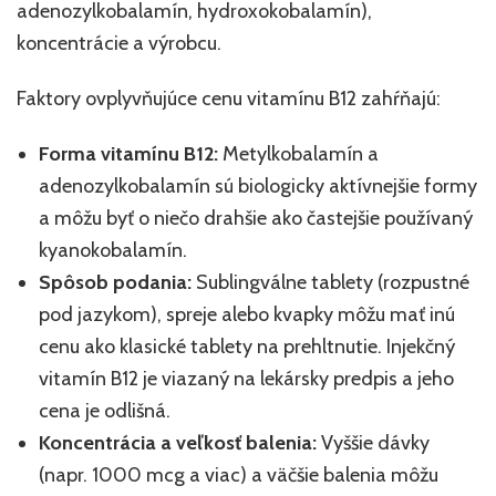
adenozylkobalamín, hydroxokobalamín),
koncentrácie a výrobcu.
Faktory ovplyvňujúce cenu vitamínu B12 zahŕňajú:
Forma vitamínu B12:
Metylkobalamín a
adenozylkobalamín sú biologicky aktívnejšie formy
a môžu byť o niečo drahšie ako častejšie používaný
kyanokobalamín.
Spôsob podania:
Sublingválne tablety (rozpustné
pod jazykom), spreje alebo kvapky môžu mať inú
cenu ako klasické tablety na prehltnutie. Injekčný
vitamín B12 je viazaný na lekársky predpis a jeho
cena je odlišná.
Koncentrácia a veľkosť balenia:
Vyššie dávky
(napr. 1000 mcg a viac) a väčšie balenia môžu