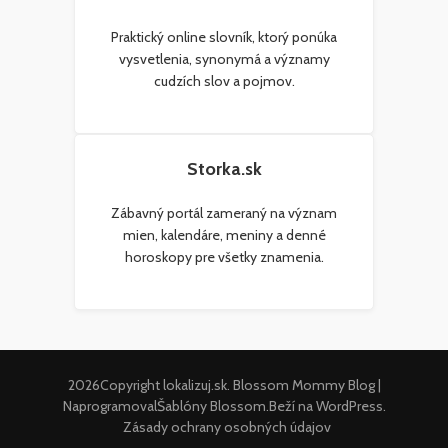
Praktický online slovník, ktorý ponúka
vysvetlenia, synonymá a významy
cudzích slov a pojmov.
Storka.sk
Zábavný portál zameraný na význam
mien, kalendáre, meniny a denné
horoskopy pre všetky znamenia.
2026Copyright
lokalizuj.sk
.
Blossom Mommy Blog |
Naprogramoval
Šablóny Blossom
.Beží na
WordPress
.
Zásady ochrany osobných údajov