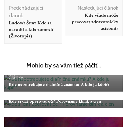
Navigácia
Predchádzajúci
Nasledujúci článok
v
Kde všade môže
článok
článku
pracovať zdravotnícky
Ľudovít Štúr: Kde sa
asistent?
narodil a kde zomrel?
(Životopis)
Mohlo by sa vám tiež páčiť...
Články
Kde nepotrebujete diaľničnú známku? A kde ju kúpiť?
Články
Kde si dať operovať oči? Porovnanie kliník a cien