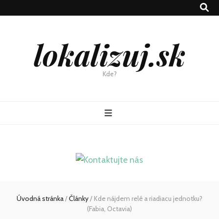
lokalizuj.sk
Kde?
Úvodná stránka
/
Články
/
Kde nájdem relé a riadiacu jednotku?
(Fabia, Octavia)