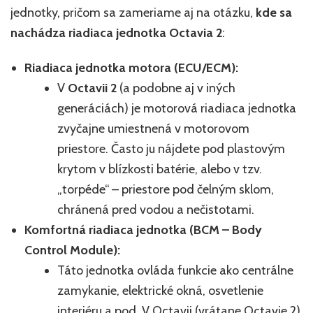
jednotky, pričom sa zameriame aj na otázku,
kde sa
nachádza riadiaca jednotka Octavia 2
:
Riadiaca jednotka motora (ECU/ECM):
V
Octavii 2
(a podobne aj v iných
generáciách) je motorová riadiaca jednotka
zvyčajne umiestnená v motorovom
priestore. Často ju nájdete pod plastovým
krytom v blízkosti batérie, alebo v tzv.
„torpéde“ – priestore pod čelným sklom,
chránená pred vodou a nečistotami.
Komfortná riadiaca jednotka (BCM – Body
Control Module):
Táto jednotka ovláda funkcie ako centrálne
zamykanie, elektrické okná, osvetlenie
interiéru a pod. V Octavii (vrátane Octavie 2)