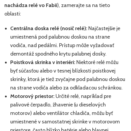
nachádza relé vo Fabii
), zamerajte sa na tieto
oblasti:
Centrálna doska relé (nosič relé):
Najčastejšie je
umiestnená pod palubnou doskou na strane
vodiča, nad pedálmi. Prístup môže vyžadovať
demontáž spodného krytu palubnej dosky.
Poistková skrinka v interiéri:
Niektoré relé môžu
byť súčasťou alebo v tesnej blízkosti poistkovej
skrinky, ktorá je tiež zvyčajne pod palubnou doskou
na strane vodiča alebo za odkladacou schránkou.
Motorový priestor:
Určité relé, napríklad pre
palivové čerpadlo, žhavenie (u dieselových
motorov) alebo ventilátor chladiča, môžu byť
umiestnené v samostatnej skrinke v motorovom
priestore, často blízko batérie alebo hlavnej