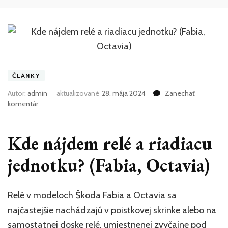
ČLÁNKY
Autor:
admin
aktualizované
28. mája 2024
Zanechať
k
komentár
článku
Kde
nájdem
Kde nájdem relé a riadiacu
relé
a
jednotku? (Fabia, Octavia)
riadiacu
jednotku?
(Fabia,
Relé v modeloch Škoda Fabia a Octavia sa
Octavia)
najčastejšie nachádzajú v poistkovej skrinke alebo na
samostatnej doske relé, umiestnenej zvyčajne pod