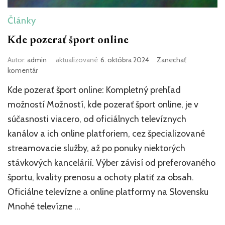
Články
Kde pozerať šport online
Autor:
admin
aktualizované
6. októbra 2024
Zanechať
k
komentár
článku
Kde pozerať šport online: Kompletný prehľad
Kde
pozerať
možností Možností, kde pozerať šport online, je v
šport
súčasnosti viacero, od oficiálnych televíznych
online
kanálov a ich online platforiem, cez špecializované
streamovacie služby, až po ponuky niektorých
stávkových kancelárií. Výber závisí od preferovaného
športu, kvality prenosu a ochoty platiť za obsah.
Oficiálne televízne a online platformy na Slovensku
Mnohé televízne …