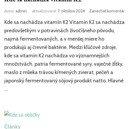
k
Autor:
admin
aktualizované
7. októbra 2024
Zanechať komentár
čl
Kde sa nachádza vitamín K2 Vitamín K2 sa nachádza
Kd
sa
predovšetkým v potravinách živočíšneho pôvodu,
na
najmä fermentovaných, a v menšej miere ho
vi
produkujú aj črevné baktérie. Medzi kľúčové zdroje,
K2
kde sa vitamín K2 nachádza vo významnejších
množstvách, patria fermentované syry, vaječné žĺtky,
maslo z mlieka trávou kŕmených zvierat, pečeň a
japonský fermentovaný sójový produkt natto. Hlavné
…
Články