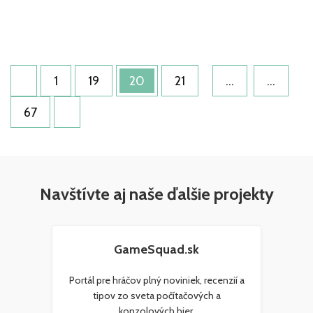
Stránkovanie
Stránka
Stránka
Stránka
Stránka
1
19
20
21
…
…
príspevkov
Stránka
67
Navštívte aj naše ďalšie projekty
GameSquad.sk
Portál pre hráčov plný noviniek, recenzií a
tipov zo sveta počítačových a
konzolových hier.