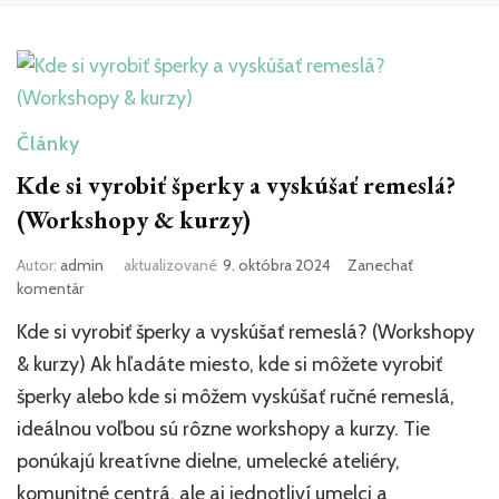
Články
Kde si vyrobiť šperky a vyskúšať remeslá?
(Workshopy & kurzy)
Autor:
admin
aktualizované
9. októbra 2024
Zanechať
k
komentár
článku
Kde si vyrobiť šperky a vyskúšať remeslá? (Workshopy
Kde
si
& kurzy) Ak hľadáte miesto, kde si môžete vyrobiť
vyrobiť
šperky alebo kde si môžem vyskúšať ručné remeslá,
šperky
ideálnou voľbou sú rôzne workshopy a kurzy. Tie
a
vyskúšať
ponúkajú kreatívne dielne, umelecké ateliéry,
remeslá?
komunitné centrá, ale aj jednotliví umelci a
(Workshopy