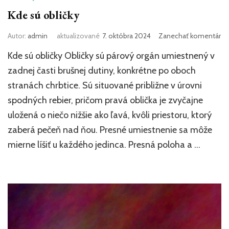
Kde sú obličky
k
Autor:
admin
aktualizované
7. októbra 2024
Zanechať komentár
čl
Kde sú obličky Obličky sú párový orgán umiestnený v
Kd
sú
zadnej časti brušnej dutiny, konkrétne po oboch
ob
stranách chrbtice. Sú situované približne v úrovni
spodných rebier, pričom pravá oblička je zvyčajne
uložená o niečo nižšie ako ľavá, kvôli priestoru, ktorý
zaberá pečeň nad ňou. Presné umiestnenie sa môže
mierne líšiť u každého jedinca. Presná poloha a …