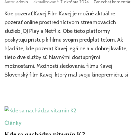
k
Autor:
admin
aktualizované
7. októbra 2024
Zanechať komentár
čl
Kde pozerať Kavej Film Kavej je možné aktuálne
Kd
po
pozerať online prostredníctvom streamovacích
Ka
služieb JOJ Play a Netflix. Obe tieto platformy
poskytujú prístup k filmu svojim predplatiteľom. Ak
hľadáte, kde pozerať Kavej legálne a v dobrej kvalite,
tieto dve služby sú hlavnými dostupnými
možnosťami. Možnosti sledovania filmu Kavej
Slovenský film Kavej, ktorý mal svoju kinopremiéru, si
…
Články
Kde sa nachádza vitamín K2