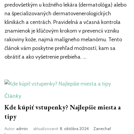
dať
predovšetkým u kožného lekára (dermatológa) alebo
skontrolovať
na špecializovaných dermatovenerologických
znamienka?
Najlepšie
klinikách a centrách. Pravidelná a včasná kontrola
miesta
znamienok je kľúčovým krokom v prevencii vzniku
a
postupy
rakoviny kože, najmä malígneho melanómu. Tento
článok vám poskytne prehľad možností, kam sa
obrátiť a ako vyšetrenie prebieha. …
Články
Kde kúpiť vstupenky? Najlepšie miesta a
tipy
Autor:
admin
aktualizované
8. októbra 2024
Zanechať