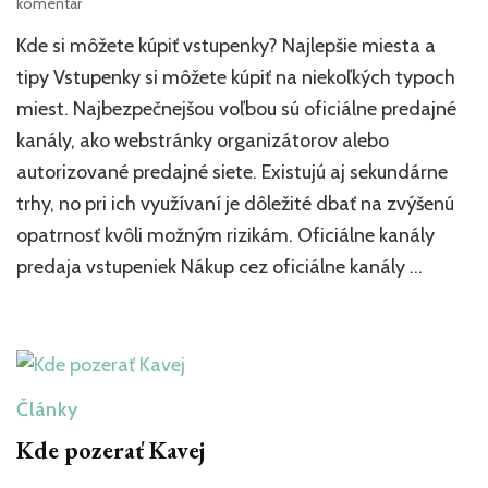
k
komentár
článku
Kde si môžete kúpiť vstupenky? Najlepšie miesta a
Kde
kúpiť
tipy Vstupenky si môžete kúpiť na niekoľkých typoch
vstupenky?
miest. Najbezpečnejšou voľbou sú oficiálne predajné
Najlepšie
kanály, ako webstránky organizátorov alebo
miesta
a
autorizované predajné siete. Existujú aj sekundárne
tipy
trhy, no pri ich využívaní je dôležité dbať na zvýšenú
opatrnosť kvôli možným rizikám. Oficiálne kanály
predaja vstupeniek Nákup cez oficiálne kanály …
Články
Kde pozerať Kavej