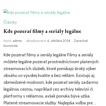
Články
Kde pozerať filmy a seriály legálne
Autor:
admin
aktualizované
6. októbra 2024
Zanechať
k
komentár
článku
Kde pozerať filmy a seriály legálne Filmy a seriály
Kde
pozerať
môžete legálne pozerať prostredníctvom platených
filmy
streamovacích služieb, ktoré ponúkajú široký výber
a
obsahu vo vysokej kvalite a bez reklám. Existujú aj
seriály
legálne
obmedzené možnosti, kde pozerať seriály zadarmo
legálnou cestou, napríklad cez archívy televízií či
platformy s reklamou, avšak ponuka býva užšia.
Platené streamovacie služby: Najlepšia voľba pre …