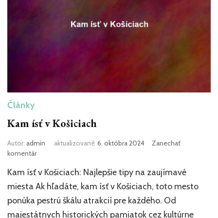
Články
Kam ísť v Košiciach
Autor:
admin
aktualizované
6. októbra 2024
Zanechať
k
komentár
článku
Kam ísť v Košiciach: Najlepšie tipy na zaujímavé
Kam
ísť
miesta Ak hľadáte, kam ísť v Košiciach, toto mesto
v
ponúka pestrú škálu atrakcií pre každého. Od
Košiciach
majestátnych historických pamiatok cez kultúrne