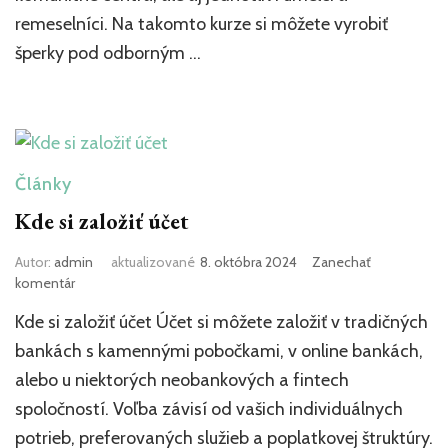
&
remeselníci. Na takomto kurze si môžete vyrobiť
kurzy)
šperky pod odborným …
Články
Kde si založiť účet
Autor:
admin
aktualizované
8. októbra 2024
Zanechať
k
komentár
článku
Kde si založiť účet Účet si môžete založiť v tradičných
Kde
si
bankách s kamennými pobočkami, v online bankách,
založiť
alebo u niektorých neobankových a fintech
účet
spoločností. Voľba závisí od vašich individuálnych
potrieb, preferovaných služieb a poplatkovej štruktúry.